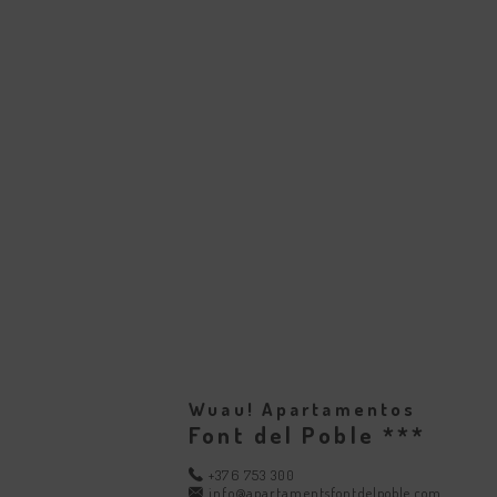
Wuau! Apartamentos
Font del Poble ***
+376 753 300
info@apartamentsfontdelpoble.com