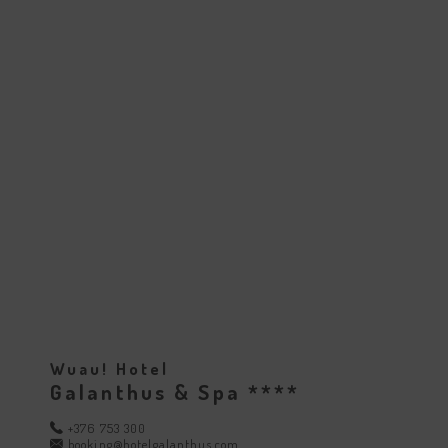
Wuau! Hotel
Galanthus & Spa ****
+376 753 300
booking@hotelgalanthus.com