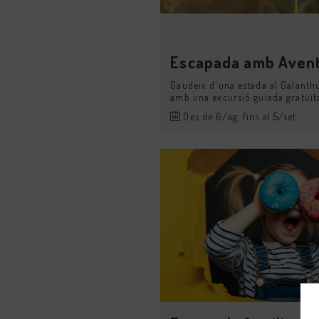
the
keybo
shortc
for
Escapada amb Avent
changi
dates.
Gaudeix d'una estada al Galanth
amb una excursió guiada gratuïta 
Des de 6/ag. fins al 5/set.