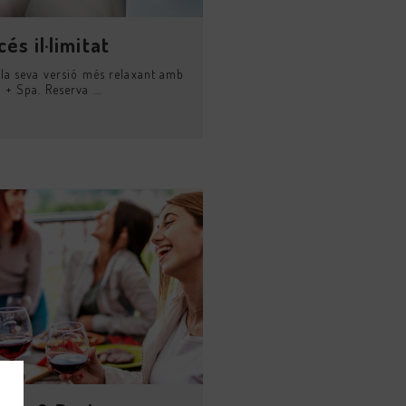
és il·limitat
 la seva versió més relaxant amb
 + Spa. Reserva ...