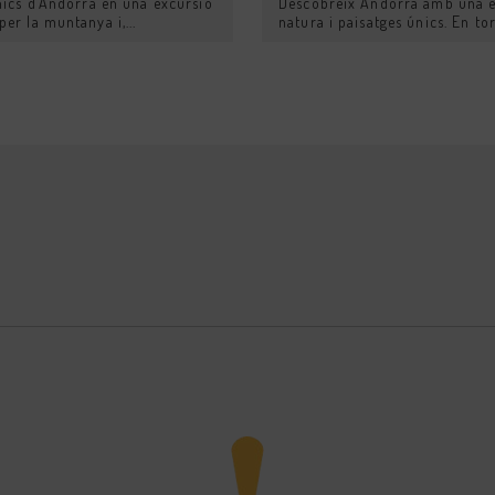
nics d’Andorra en una excursió
Descobreix Andorra amb una ex
r la muntanya i,...
natura i paisatges únics. En tor