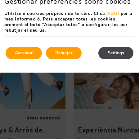
Gestionar preferències sobre cookies
mb Mont Magic
Experiència Munta
a pensada per a tota la
Vine a descobrir amb nosaltre
Utilitzem cookies pròpies i de tercers. Clica
AQUÍ
per a
 a Canillo, un espai ...
d’Andorra, entre muntanyes, ai
més informació. Pots acceptar totes les cookies
prement el botó “Acceptar totes” o configurar-les per
rebutjar el seu ús.
Acceptar
Rebutjar
Settings
preu especial
ya & Arròs de
Experiència Munta