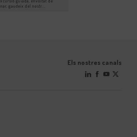
cursió guiada, envoltat de
nar, gaudeix del nostr...
Els nostres canals