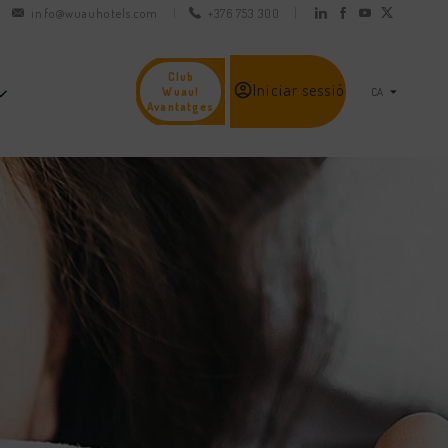
info@wuauhotels.com
+376 753 300
Club
Iniciar sessió
Wuau!
Avantatges