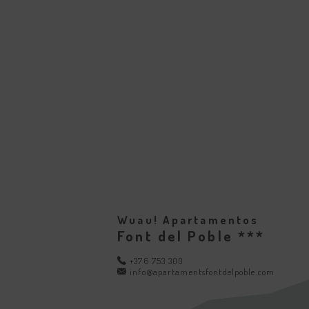
Wuau! Apartamentos
Font del Poble ***
+376 753 300
info@apartamentsfontdelpoble.com