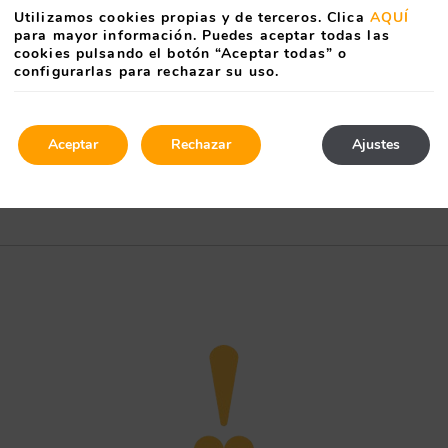
the
Utilizamos cookies propias y de terceros. Clica
AQUÍ
rd
keyboard
para mayor información. Puedes aceptar todas las
ts
shortcuts
cookies pulsando el botón “Aceptar todas” o
for
configurarlas para rechazar su uso.
ng
changing
dates.
Aceptar
Rechazar
Ajustes
s