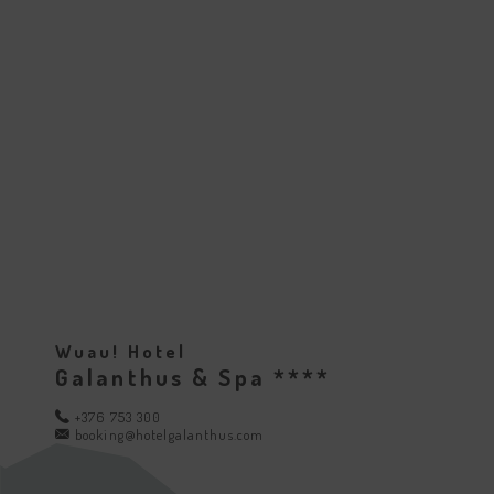
Wuau! Hotel
Galanthus & Spa ****
+376 753 300
booking@hotelgalanthus.com