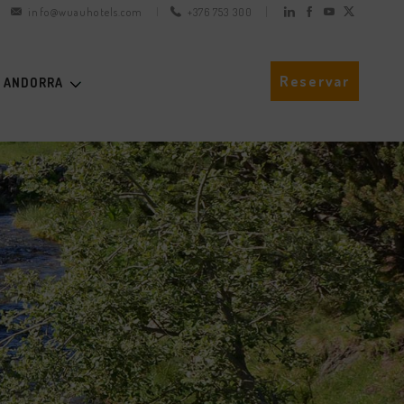
info@wuauhotels.com
+376 753 300
Reservar
 ANDORRA