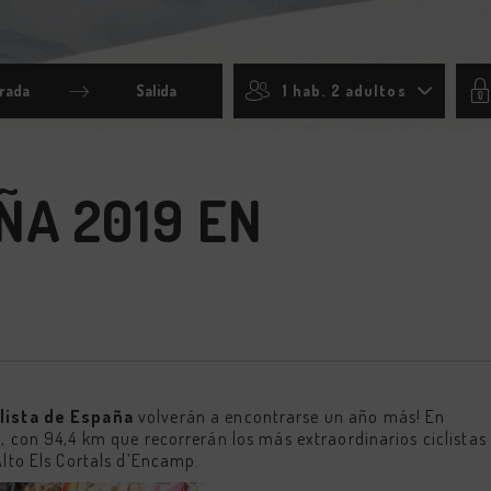
1 hab. 2 adultos
Press
the
down
arrow
key
ÑA 2019 EN
to
t
interact
with
the
ar
calendar
and
select
a
date.
Press
the
clista de España
on
question
volverán a encontrarse un año más! En
mark
a, con 94,4 km que recorrerán los más extraordinarios ciclistas
key
Alto Els Cortals d’Encamp.
to
get