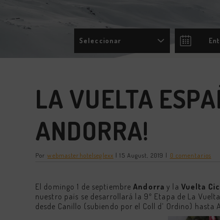
Seleccionar
Press
the
down
arrow
key
LA VUELTA ESPA
to
interac
with
ANDORRA!
the
calend
and
select
a
Por
webmasterhotelseglexx
|
15 August, 2019
|
0 comentarios
date.
Press
the
El domingo 1 de septiembre
Andorra
y la
Vuelta Ci
questi
mark
nuestro país se desarrollará la 9º Etapa de La Vuelt
key
desde Canillo (subiendo por el Coll d’ Ordino) hasta 
to
get