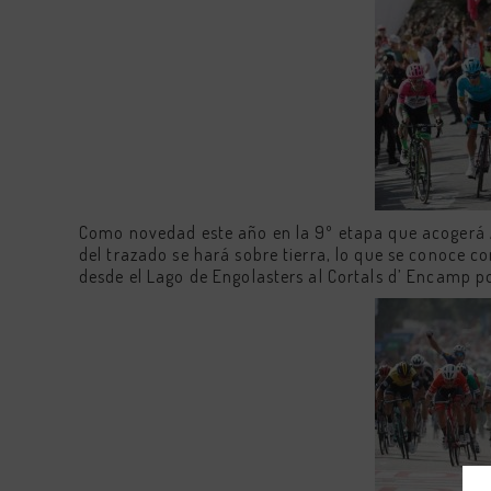
the
keyboa
shortcu
for
changi
dates.
Como novedad este año en la 9º etapa que acogerá An
del trazado se hará sobre tierra, lo que se conoce co
desde el Lago de Engolasters al Cortals d’ Encamp p