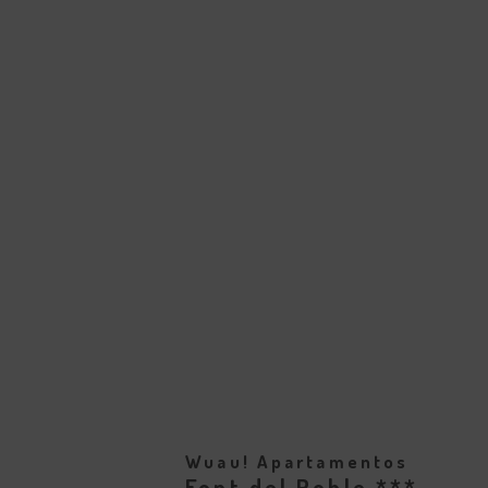
Wuau! Apartamentos
Font del Poble ***