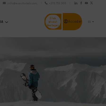
info@wuauhotels.com
+376 753 300
Club
Acceder
RA
Wuau!
Ventajas