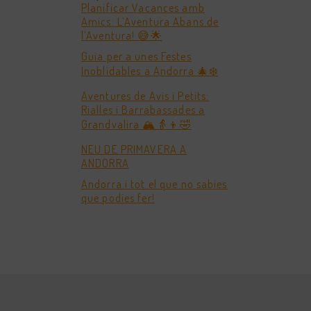
Planificar Vacances amb
Amics: L’Aventura Abans de
l’Aventura! 😅🌟
Guia per a unes Festes
Inoblidables a Andorra 🎄❄️
Aventures de Avis i Petits:
Rialles i Barrabassades a
Grandvalira 🏔️👵👦🤣
NEU DE PRIMAVERA A
ANDORRA
Andorra i tot el que no sabies
que podies fer!