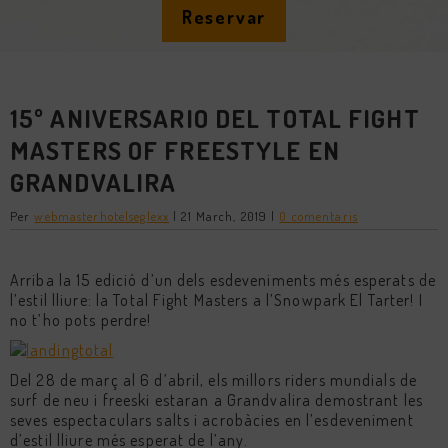
Reservar
15º ANIVERSARIO DEL TOTAL FIGHT
MASTERS OF FREESTYLE EN
GRANDVALIRA
Per
webmasterhotelseglexx
|
21 March, 2019
|
0 comentaris
Arriba la 15 edició d’un dels esdeveniments més esperats de
l’estil lliure: la Total Fight Masters a l’Snowpark El Tarter! I
no t’ho pots perdre!
Del 28 de març al 6 d’abril, els millors riders mundials de
surf de neu i freeski estaran a Grandvalira demostrant les
seves espectaculars salts i acrobàcies en l’esdeveniment
d’estil lliure més esperat de l’any.