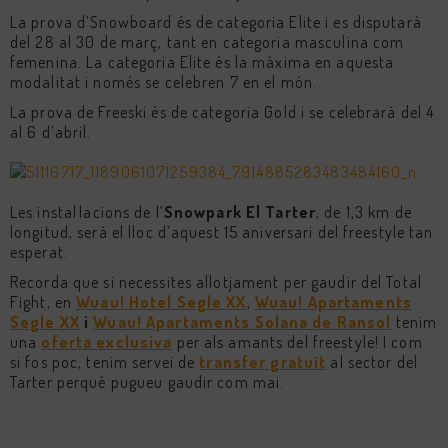
La prova d’Snowboard és de categoria Elite i es disputarà
del 28 al 30 de març, tant en categoria masculina com
femenina. La categoria Elite és la màxima en aquesta
modalitat i només se celebren 7 en el món.
La prova de Freeski és de categoria Gold i se celebrarà del 4
al 6 d’abril.
Les instal·lacions de l’
Snowpark El Tarter
, de 1,3 km de
longitud, serà el lloc d’aquest 15 aniversari del freestyle tan
esperat.
Recorda que si necessites allotjament per gaudir del Total
Fight, en
Wuau! Hotel Segle XX
,
Wuau! Apartaments
Segle XX
i
Wuau! Apartaments Solana de Ransol
tenim
una
oferta exclusiva
per als amants del freestyle! I com
si fos poc, tenim servei de
transfer gratuït
al sector del
Tarter perquè pugueu gaudir com mai.