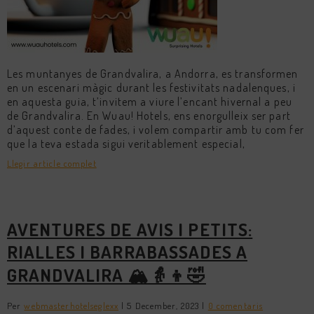
Les muntanyes de Grandvalira, a Andorra, es transformen
en un escenari màgic durant les festivitats nadalenques, i
en aquesta guia, t’invitem a viure l’encant hivernal a peu
de Grandvalira. En Wuau! Hotels, ens enorgulleix ser part
d’aquest conte de fades, i volem compartir amb tu com fer
que la teva estada sigui veritablement especial,
Llegir article complet
AVENTURES DE AVIS I PETITS:
RIALLES I BARRABASSADES A
GRANDVALIRA 🏔️👵👦🤣
Per
webmasterhotelseglexx
|
5 December, 2023
|
0 comentaris