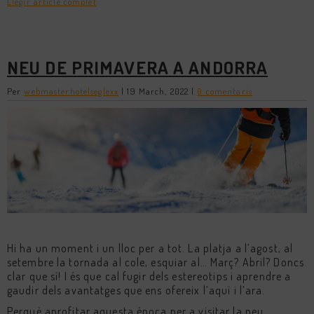
Llegir article complet
NEU DE PRIMAVERA A ANDORRA
Per
webmasterhotelseglexx
|
19 March, 2022
|
0 comentaris
Hi ha un moment i un lloc per a tot. La platja a l’agost, al
setembre la tornada al cole, esquiar al… Març? Abril? Doncs
clar que sí! I és que cal fugir dels estereotips i aprendre a
gaudir dels avantatges que ens ofereix l’aquí i l’ara.
Perquè aprofitar aquesta època per a visitar la neu