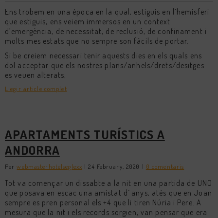
Ens trobem en una època en la qual, estiguis en l’hemisferi
que estiguis, ens veiem immersos en un context
d’emergència, de necessitat, de reclusió, de confinament i
molts mes estats que no sempre son fàcils de portar.
Si be creiem necessari tenir aquests dies en els quals ens
dol acceptar que els nostres plans/anhels/drets/desitges
es veuen alterats,
Llegir article complet
APARTAMENTS TURÍSTICS A
ANDORRA
Per
webmasterhotelseglexx
|
24 February, 2020
|
0 comentaris
Tot va començar un dissabte a la nit en una partida de UNO
que posava en escac una amistat d` anys, atès que en Joan
sempre es pren personal els +4 que li tiren Núria i Pere. A
mesura que la nit i els records sorgien, van pensar que era