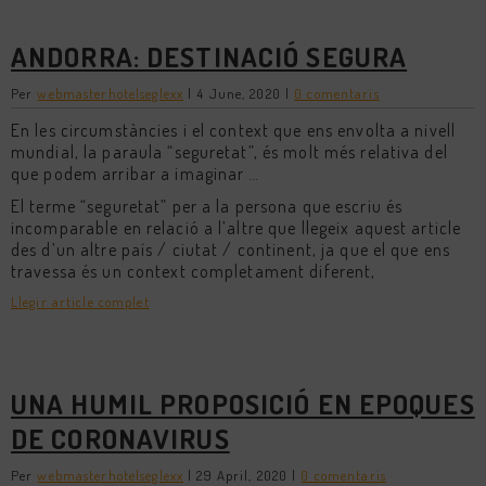
ANDORRA: DESTINACIÓ SEGURA
Per
webmasterhotelseglexx
|
4 June, 2020
|
0 comentaris
En les circumstàncies i el context que ens envolta a nivell
mundial, la paraula “seguretat”, és molt més relativa del
que podem arribar a imaginar …
El terme “seguretat” per a la persona que escriu és
incomparable en relació a l’altre que llegeix aquest article
des d’un altre país / ciutat / continent, ja que el que ens
travessa és un context completament diferent,
Llegir article complet
UNA HUMIL PROPOSICIÓ EN EPOQUES
DE CORONAVIRUS
Per
webmasterhotelseglexx
|
29 April, 2020
|
0 comentaris