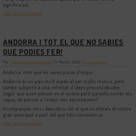
significa sol,
Llegir article complet
ANDORRA I TOT EL QUE NO SABIES
QUE PODIES FER!
Per
webmasterhotelseglexx
|
4 March, 2022
|
0 comentaris
Andorra, més que les seves pistes d’esquí
Andorra és un país molt especial per molts motius, però
també subjecte a una infinitat d’idees preconcebudes.
Segur que quan penses en el nostre petit paradís només ets
capaç de pensar a l’esquí, ens equivoquem?
Acompanyeu-nos i descobriu tot el que us ofereix el nostre
gran principat a part del que tots coneixem ja.
Llegir article complet