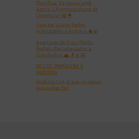
Planificar Vacances amb
Amics: L’Aventura Abans de
l’Aventura! 😅🌟
Guia per a unes Festes
Inoblidables a Andorra 🎄❄️
Aventures de Avis i Petits:
Rialles i Barrabassades a
Grandvalira 🏔️👵👦🤣
NEU DE PRIMAVERA A
ANDORRA
Andorra i tot el que no sabies
que podies fer!