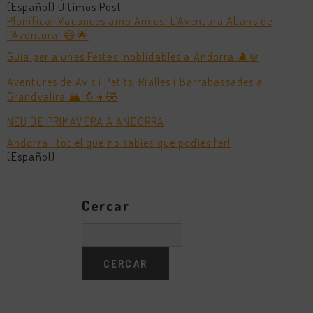
(Español) Últimos Post
Planificar Vacances amb Amics: L’Aventura Abans de
l’Aventura! 😅🌟
Guia per a unes Festes Inoblidables a Andorra 🎄❄️
Aventures de Avis i Petits: Rialles i Barrabassades a
Grandvalira 🏔️👵👦🤣
NEU DE PRIMAVERA A ANDORRA
Andorra i tot el que no sabies que podies fer!
(Español)
Cercar