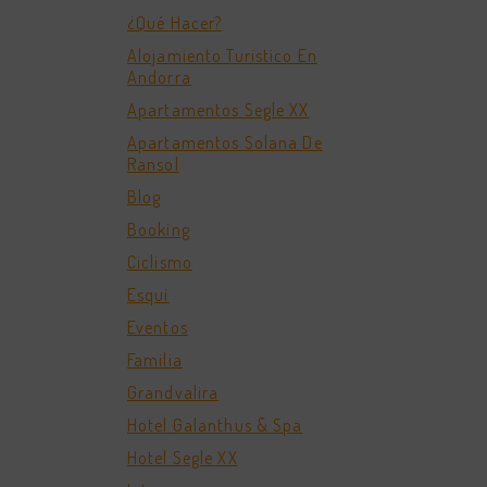
¿Qué Hacer?
Alojamiento Turistico En
Andorra
Apartamentos Segle XX
Apartamentos Solana De
Ransol
Blog
Booking
Ciclismo
Esqui
Eventos
Familia
Grandvalira
Hotel Galanthus & Spa
Hotel Segle XX