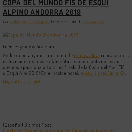
COPA DEL MUNDO FIS DE ESQUÍ
ALPINO ANDORRA 2019
Per
webmasterhotelseglexx
|
5 March, 2019
|
0 comentaris
Fuente: grandvalira.com
Andorra un any més, de la mà de
Grandvalira
, rebrà un dels
esdeveniments més emblemàtics i importants de l’esport
que ens apassiona a tots: les finals de la Copa del Món FIS
d’Esquí Alpí 2019! En el nostre hotel,
Wuau! Hotel Segle XX
,
Llegir article complet
(Español) Últimos Post
Planificar Vacances amb Amics: L’Aventura Abans de