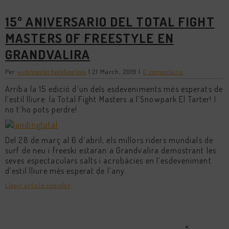
15º ANIVERSARIO DEL TOTAL FIGHT
MASTERS OF FREESTYLE EN
GRANDVALIRA
Per
webmasterhotelseglexx
|
21 March, 2019
|
0 comentaris
Arriba la 15 edició d’un dels esdeveniments més esperats de
l’estil lliure: la Total Fight Masters a l’Snowpark El Tarter! I
no t’ho pots perdre!
Del 28 de març al 6 d’abril, els millors riders mundials de
surf de neu i freeski estaran a Grandvalira demostrant les
seves espectaculars salts i acrobàcies en l’esdeveniment
d’estil lliure més esperat de l’any.
Llegir article complet