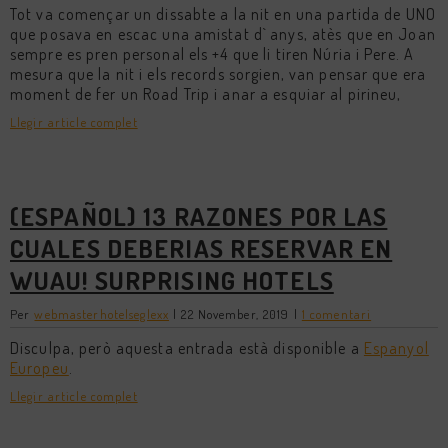
Tot va començar un dissabte a la nit en una partida de UNO
que posava en escac una amistat d` anys, atès que en Joan
sempre es pren personal els +4 que li tiren Núria i Pere. A
mesura que la nit i els records sorgien, van pensar que era
moment de fer un Road Trip i anar a esquiar al pirineu,
Llegir article complet
(ESPAÑOL) 13 RAZONES POR LAS
CUALES DEBERIAS RESERVAR EN
WUAU! SURPRISING HOTELS
Per
webmasterhotelseglexx
|
22 November, 2019
|
1 comentari
Disculpa, però aquesta entrada està disponible a
Espanyol
Europeu
.
Llegir article complet