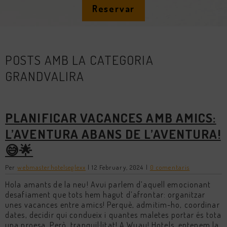
Reservar
POSTS AMB LA CATEGORIA
GRANDVALIRA
PLANIFICAR VACANCES AMB AMICS:
L’AVENTURA ABANS DE L’AVENTURA!
😅🌟
Per
webmasterhotelseglexx
|
12 February, 2024
|
0 comentaris
Hola amants de la neu! Avui parlem d’aquell emocionant
desafiament que tots hem hagut d’afrontar: organitzar
unes vacances entre amics! Perquè, admitim-ho, coordinar
dates, decidir qui condueix i quantes maletes portar és tota
una proesa. Però, tranquil·litat! A Wuau! Hotels, entenem la