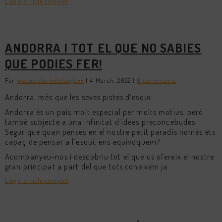
Llegir article complet
ANDORRA I TOT EL QUE NO SABIES
QUE PODIES FER!
Per
webmasterhotelseglexx
|
4 March, 2022
|
0 comentaris
Andorra, més que les seves pistes d’esquí
Andorra és un país molt especial per molts motius, però
també subjecte a una infinitat d’idees preconcebudes.
Segur que quan penses en el nostre petit paradís només ets
capaç de pensar a l’esquí, ens equivoquem?
Acompanyeu-nos i descobriu tot el que us ofereix el nostre
gran principat a part del que tots coneixem ja.
Llegir article complet