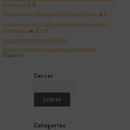
l’Aventura! 😅🌟
Guia per a unes Festes Inoblidables a Andorra 🎄❄️
Aventures de Avis i Petits: Rialles i Barrabassades a
Grandvalira 🏔️👵👦🤣
NEU DE PRIMAVERA A ANDORRA
Andorra i tot el que no sabies que podies fer!
(Español)
Cercar
Categorías