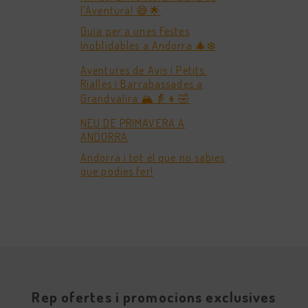
l’Aventura! 😅🌟
Guia per a unes Festes
Inoblidables a Andorra 🎄❄️
Aventures de Avis i Petits:
Rialles i Barrabassades a
Grandvalira 🏔️👵👦🤣
NEU DE PRIMAVERA A
ANDORRA
Andorra i tot el que no sabies
que podies fer!
Rep ofertes i promocions exclusives