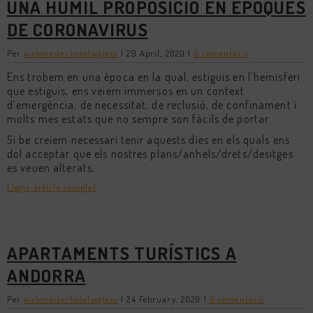
UNA HUMIL PROPOSICIÓ EN EPOQUES
DE CORONAVIRUS
Per
webmasterhotelseglexx
|
29 April, 2020
|
0 comentaris
Ens trobem en una època en la qual, estiguis en l’hemisferi
que estiguis, ens veiem immersos en un context
d’emergència, de necessitat, de reclusió, de confinament i
molts mes estats que no sempre son fàcils de portar.
Si be creiem necessari tenir aquests dies en els quals ens
dol acceptar que els nostres plans/anhels/drets/desitges
es veuen alterats,
Llegir article complet
APARTAMENTS TURÍSTICS A
ANDORRA
Per
webmasterhotelseglexx
|
24 February, 2020
|
0 comentaris