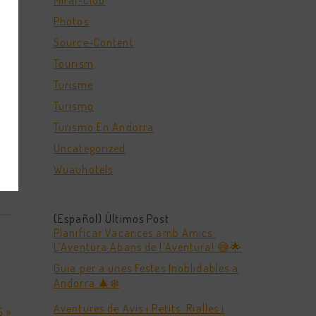
Mirai-Club
Photos
Source-Content
Tourism
Turisme
Turismo
Turismo En Andorra
a
Uncategorized
Wuauhotels
(Español) Últimos Post
Planificar Vacances amb Amics:
L’Aventura Abans de l’Aventura! 😅🌟
Guia per a unes Festes Inoblidables a
Andorra 🎄❄️
Aventures de Avis i Petits: Rialles i
 »