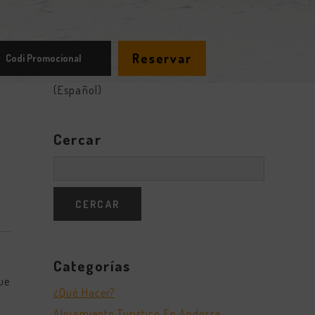
Reservar
(Español)
Cercar
Categorías
que
¿Qué Hacer?
Alojamiento Turistico En Andorra