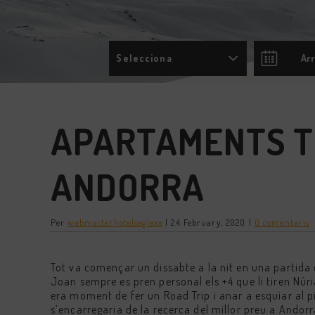
Selecciona
Press
the
down
arrow
key
APARTAMENTS T
to
intera
with
ANDORRA
the
calend
and
select
a
Per
webmasterhotelseglexx
|
24 February, 2020
|
0 comentaris
date.
Press
the
Tot va començar un dissabte a la nit en una partida
questi
mark
Joan sempre es pren personal els +4 que li tiren Núri
key
era moment de fer un Road Trip i anar a esquiar al pi
to
s’encarregaria de la recerca del millor preu a Ando
get