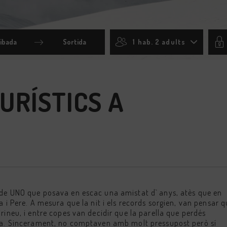
1 hab. 2 adults
Press
the
down
arrow
key
URÍSTICS A
to
ct
interact
with
the
ar
calendar
and
select
a
date.
Press
the
 de UNO que posava en escac una amistat d` anys, atès que en
on
question
mark
a i Pere. A mesura que la nit i els records sorgien, van pensar 
key
rineu, i entre copes van decidir que la parella que perdés
to
rra. Sincerament, no comptaven amb molt pressupost però sí
get