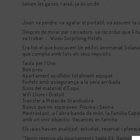
tenien les ganes. I això, ja és un dir…
the
keybo
shortc
for
Joan va perdre, va agafar el portàtil, va assumir la 
changi
Després de mirar per cercadors, va recordar que li 
dates.
va trobar … .Wuau Surprising Hotels ….
Era tot el que buscaven! Un edifici anomenat Solan
que complia amb tots els seus requisits.
Taula per l’Uno
Bon preu
Apartament acollidor totalment equipat
Forfets amb assegurança a la seva arribada
Bons del material d’Esquí
Wifi Lliure i Gratuït
Transfer a Pistes de Grandvalira
Bonus que no esperaven: Piscina i Sauna
Mentrestant, a l’altra banda de món, la família Capd
amb un únic objectiu: Vacances en família.
Els iaios havien analitzat, estudiat, reservat i plan
”Tenim reserva als Apartaments Segle XX, Ransol, An