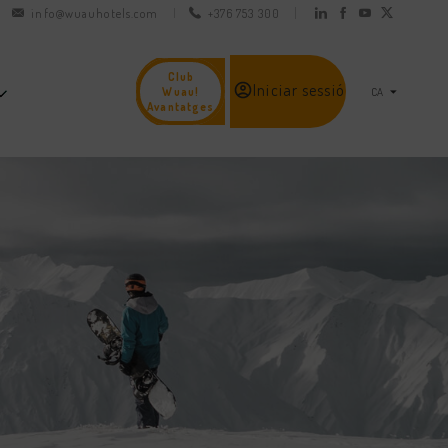
info@wuauhotels.com
+376 753 300
Club
Iniciar sessió
Wuau!
Avantatges