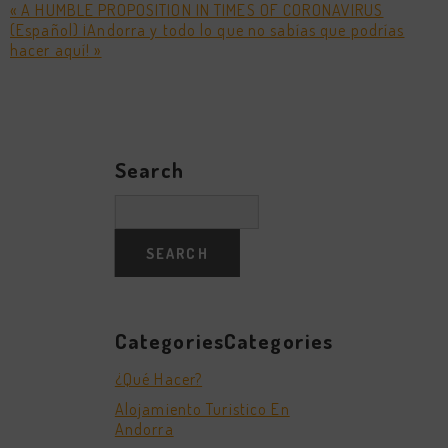
« A HUMBLE PROPOSITION IN TIMES OF CORONAVIRUS
(Español) ¡Andorra y todo lo que no sabías que podrías
hacer aquí! »
Search
CategoriesCategories
¿Qué Hacer?
Alojamiento Turistico En
Andorra