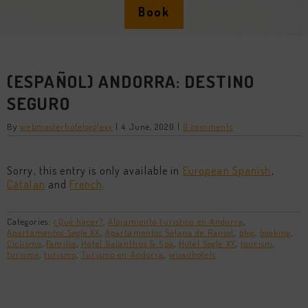
Book
(ESPAÑOL) ANDORRA: DESTINO
SEGURO
By
webmasterhotelseglexx
|
4 June, 2020
|
0 comments
Sorry, this entry is only available in
European Spanish
,
Catalan
and
French
.
Categories:
¿Qué hacer?
,
Alojamiento turistico en Andorra
,
Apartamentos Segle XX
,
Apartamentos Solana de Ransol
,
blog
,
booking
,
Ciclismo
,
Familia
,
Hotel Galanthus & Spa
,
Hotel Segle XX
,
tourism
,
turisme
,
turismo
,
Turismo en Andorra
,
wuauhotels